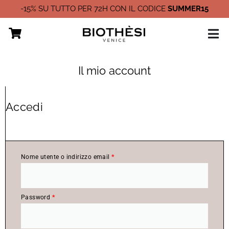
Vai
-15% SU TUTTO PER 72H CON IL CODICE
SUMMER15
al
contenuto
Il mio account
Richiesto
Richiesto
Richiesto
Richiesto
Accedi
Nome utente o indirizzo email
*
Password
*