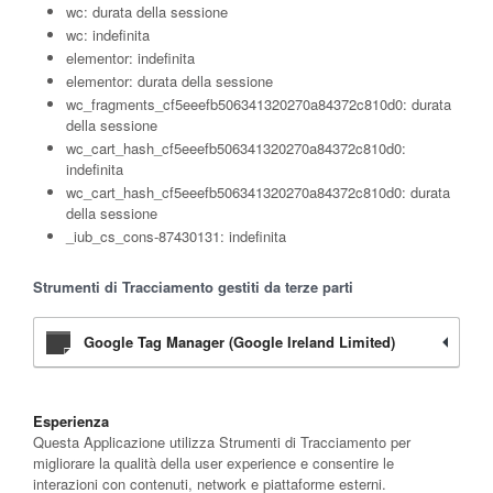
wc: durata della sessione
wc: indefinita
elementor: indefinita
elementor: durata della sessione
wc_fragments_cf5eeefb506341320270a84372c810d0: durata
della sessione
wc_cart_hash_cf5eeefb506341320270a84372c810d0:
indefinita
wc_cart_hash_cf5eeefb506341320270a84372c810d0: durata
della sessione
_iub_cs_cons-87430131: indefinita
Strumenti di Tracciamento gestiti da terze parti
Google Tag Manager (Google Ireland Limited)
Esperienza
Questa Applicazione utilizza Strumenti di Tracciamento per
migliorare la qualità della user experience e consentire le
interazioni con contenuti, network e piattaforme esterni.