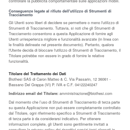
controllare la pubblicità comportamentale sulle applicazioni mobili.
Conseguenze legate al rifiuto dell'utilizzo di Strumenti di
Tracciamento
Gli Utenti sono liberi di decidere se permettere o meno l'utilizzo di
Strumenti di Tracciamento. Tuttavia, si noti che gli Strumenti di
Tracciamento consentono a questa Applicazione di fornire agli
Utenti un'esperienza migliore e funzionalità avanzate (in linea con
le finalità delineate nel presente documento). Pertanto, qualora
l'Utente decida di bloccare l'utilizzo di Strumenti di Tracciamento, il
Titolare potrebbe non essere in grado di fornire le relative
funzionalità.
Titolare del Trattamento dei Dati
Biothesi SAS di Caron Matteo & C. Via Passarin, 12 36061 -
Bassano Del Grappa (VI) P. IVA e C.F. 04122240247
Indirizzo email del Titolare:
amministrazione@biothesi.com
Dal momento che l’uso di Strumenti di Tracciamento di terza parte
su questa Applicazione non può essere completamente controllato
dal Titolare, ogni riferimento specifico a Strumenti di Tracciamento
di terza parte è da considerarsi indicativo. Per ottenere
informazioni complete, gli Utenti sono gentilmente invitati a
consultare la privacy policy dei rispettivi servizi terzi elencati in