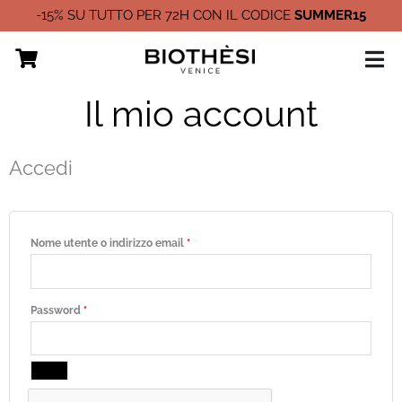
Vai
-15% SU TUTTO PER 72H CON IL CODICE
SUMMER15
al
contenuto
Il mio account
Richiesto
Richiesto
Richiesto
Richiesto
Accedi
Nome utente o indirizzo email
*
Password
*