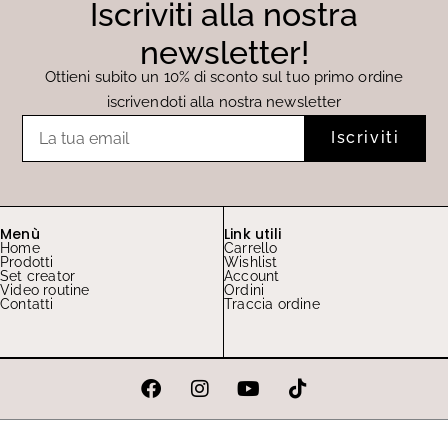
Iscriviti alla nostra
newsletter!
Ottieni subito un 10% di sconto sul tuo primo ordine
iscrivendoti alla nostra newsletter
Email
Iscriviti
Menù
Link utili
Home
Carrello
Prodotti
Wishlist
Set creator
Account
Video routine
Ordini
Contatti
Traccia ordine
F
I
Y
T
a
n
o
i
c
s
u
k
e
t
t
t