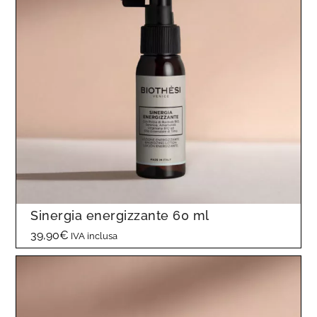
€
a
5
2
,
9
0
€
Sinergia energizzante 60 ml
39,90
€
IVA inclusa