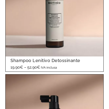
Shampoo Lenitivo Detossinante
19,90
€
–
52,90
€
IVA inclusa
F
a
s
c
i
a