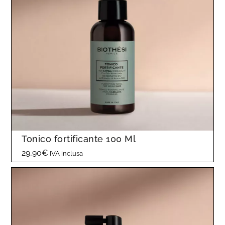
d
i
p
r
e
z
z
o
:
d
Tonico fortificante 100 Ml
a
29,90
€
IVA inclusa
1
9
,
9
0