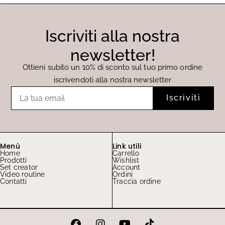
Iscriviti alla nostra
newsletter!
Ottieni subito un 10% di sconto sul tuo primo ordine
iscrivendoti alla nostra newsletter
Email
Iscriviti
Menù
Link utili
Home
Carrello
Prodotti
Wishlist
Set creator
Account
Video routine
Ordini
Contatti
Traccia ordine
F
I
Y
T