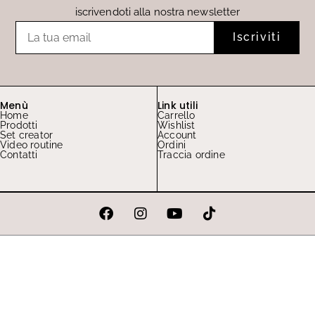
iscrivendoti alla nostra newsletter
Email
Iscriviti
Menù
Link utili
Home
Carrello
Prodotti
Wishlist
Set creator
Account
Video routine
Ordini
Contatti
Traccia ordine
F
I
Y
T
a
n
o
i
c
s
u
k
e
t
t
t
b
a
u
o
o
g
b
k
o
r
e
k
a