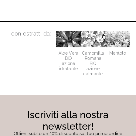
con estratti da:
Aloe Vera
Camomilla
Mentolo
BIO
Romana
azione
BIO
idratante
azione
calmante
Iscriviti alla nostra
newsletter!
Ottieni subito un 10% di sconto sul tuo primo ordine