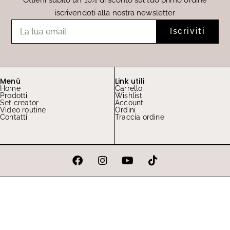
iscrivendoti alla nostra newsletter
Email
Iscriviti
Menù
Link utili
Home
Carrello
Prodotti
Wishlist
Set creator
Account
Video routine
Ordini
Contatti
Traccia ordine
F
I
Y
T
a
n
o
i
c
s
u
k
e
t
t
t
b
a
u
o
o
g
b
k
o
r
e
k
a