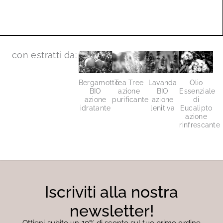
con estratti da:
Bergamotto
Tea Tree
Lavanda
Olio
BIO
azione
BIO
Essenziale
azione
purificante
azione
di
idratante
lenitiva
Eucalipto
azione
rinfrescante
Iscriviti alla nostra
newsletter!
Ottieni subito un 10% di sconto sul tuo primo ordine