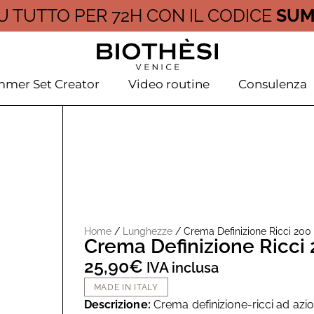
U TUTTO PER 72H CON IL CODICE
SUM
mer Set Creator
Video routine
Consulenza
i
Home
/
Lunghezze
/ Crema Definizione Ricci 200
Crema Definizione Ricci
25,90
€
IVA inclusa
MADE IN ITALY
Descrizione:
Crema definizione-ricci ad azio