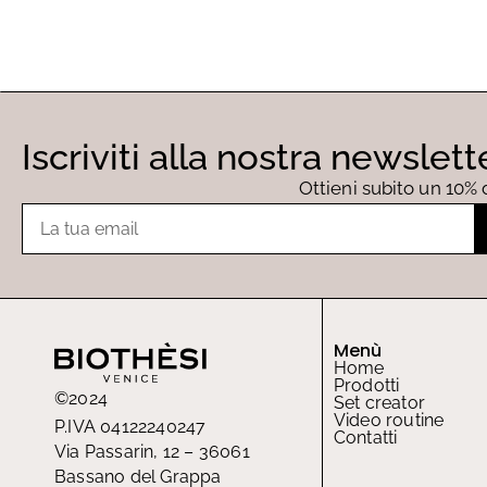
Iscriviti alla nostra newslett
Ottieni subito un 10% 
Email
Menù
Home
Prodotti
©2024
Set creator
Video routine
P.IVA 04122240247
Contatti
Via Passarin, 12 – 36061
Bassano del Grappa