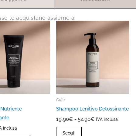
pesso lo acquistano assieme a:
Fascia
Questo
di
prodotto
prezzo:
ha
da
più
19,90€
a
varianti.
52,90€
Le
opzioni
possono
essere
scelte
Cute
nella
Nutriente
Shampoo Lenitivo Detossinante
pagina
ante
19,90
€
-
52,90
€
IVA inclusa
del
A inclusa
prodotto
Scegli