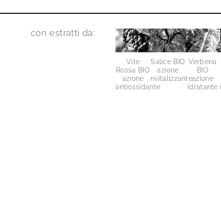
con estratti da:
Vite
Salice BIO
Verbena
Rossa BIO
azione
BIO
azione
rivitalizzante
azione
antiossidante
idratante