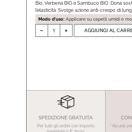
Bio, Verbena BIO e Sambuco BIO. Dona sosteg
l’elasticità. Svolge azione anti-crespo di lun
Modo d’uso:
Applicare su capelli umidi e mod
Crema
AGGIUNGI AL CARR
Definizione
Ricci
200
ml
quantità
SPEDIZIONE GRATUITA
CON
Per tutti gli ordini con importo
*Alcune zo
superiore a € 79,00